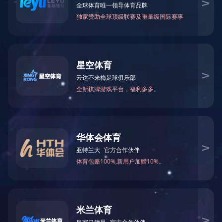
水生态修复案例
污水治理案例
废气治理案例
在
当前位置：
九游平台
>
工程案例
>
土壤修复案例
深圳某企业公司的土地土壤中解决項目
广