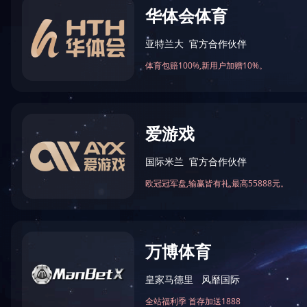
当前位置：
九游平台
>
服务内容
>
环保工程
公司工业园区内液体燃料烧和的生产加工工艺时候中带
和长期有效性变病；会不会出现严肃的大气环境感染以
栏目导航
九游平台-九游(中国)一