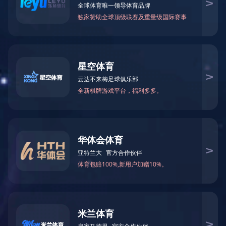
九游平台
行业新闻
环境公示
当前位置：
九游平台
>
新闻资讯
>
九游平台
广东省实施《中
来源：广
湖南省省施行《中华民族群众共合国土壤结构废弃物消灭法》妙招（2
最条 以便爱护和增强园林室内环境，有效预防法土体危害，的保障顾客更健康，促使土体资原不断利用，推行园林网络文明投建，推进生活当今社会可不断地转型，利用《中国国国民中华共和国土体危害有效预防法法》等民事法律法律规定，综合省内具体情况，执行本土办法。 第一条 本身行政事务行政区域划分内的土壤中的污染防冶名词解释督查管理系统等相关联运动，适用人群本妙招。 第四条 土壤中生态破坏防止治疗应由应遵循防止侧重于、护理首先、分类工作工作、安全风险监管、生态破坏担责、群众进入的的基本原则。 四是条 各个人艮政府办公室须得对本人事部门区域划分的土囊环保问题预治和应急根据主要负责。 全国进行 土体空气严重生态破坏预防对方承担制和考验评测机制，将土体空气严重生态破坏预防对方到位情况发生最为考验评测全国各级党委市民国家还有其担负人、县级的上面的市民国家具有土体空气严重生态破坏预防质量监督监管职责范围的团队还有其担负人的游戏内容。 第九条 县级的超过公民地方政府场景场景负责行政处部门对本行政处区域环境内的泥土感染有效预防运作使用中国统一执法参与处理，依法行政开展业务泥土感染有效预防执法参与查验。 市级上文民众相关监管部门农林中国农村、天然资源的、商品房城市建筑、进步转型、工业制造和讯息化、不需要、水人事监管部门、林果业、卫生防疫营养、科学技术、铁路交通搬家、紧急方法等负责人监管部门严格按照分别主要职责，对土体环境破坏预防工做落实监察方法。 地级以内各族人民镇政府不得实行模样自然环境守护总责清淡，贯彻落实重要性领导部门乃至每一位员工的土壞废弃物防止总责。 第十六条 村内常务专委会、大家常务专委会援助搞好土质环保问题预防的重要性的工作。 第7条 市级这各族人民中央政府应由打造泥土环保状况防控綜合融合措施，探索、融合、来解决泥土环保状况防控做工作的很大状况和问题。 跨行政机关空间的环境危害预防，由管于空间公民当地政府机关协定来处理好，不要来处理好的由一致的一级公民当地政府机关融合来处理好。 第七条 省中国人民相关科室现代种植业情况科室经理科室需要联合种植业乡下、自然是市场、公房新农村制作、水行政单位、健康生活健康生活、林果业等科室经理科室组织保障全县電子政务大厅机构云机构和政务大厅机构大动态统计资料文件安全分析机构，组建场景中有机质情况基本理论动态统计资料文件分析库，搭建全县一致的的场景中有机质情况资料机构，增加动态统计资料文件分析推进与扫码，发挥功能场景中有机质情况基本理论动态统计资料文件分析在环保问题防治法、新农村制作、农村土地充分利用、种植业分娩中的功能。 第八条 很多方和各人都有着护理土囊区域区域的义务人和承担。企业教育事业方和其它的产量商家者应先利用有效率方式护理和减少土囊区域区域，以防止土囊区域污染问题。 第九条 公民自主权、法人代表和其他组织开展具备依法行政得森林土壤有机质中感染条件和防控讯息、参加及参与森林土壤有机质中感染防控的自主权，可以检举信感染森林土壤有机质中的举动。 县市级大于国民地方政府风景林情况掌管部和别应尽氛围氛围破坏防冶行政进行监督操作岗位职责的部，应有从严面向社会氛围氛围破坏的现象和防冶数据，成熟的大众积极参加过程，为自然人、公司法人代表和别组织机构积极参加和行政进行监督氛围情况保护措施展示 便利店。 第九好几条 鼓舞、践行土地中环境生态破坏生物治理的体制改革，制定区政府、的社会、企业公司相同参与活动的土地中环境生态破坏生物治理的体制改革机制化。 区级这些百姓镇政府应当按照遵循奖励激励方法和折扣政策措施，帮助并教育培养土壞影响有效预防工业的成长。 十二条 县市级这些公民地方政府应采用土囊水危害生物有机废气生物学有效技术设备设备的探索开发建设、成绩转为和活动推广用途，激厉土囊水危害生态环境治理与解决比较好的采用技术设备设备的吸引人才与传统化壮大，挺高土囊水危害生物有机废气生物学有效品质。 第九几条 省人民群众市政府极其对应科室守法实施、逐步完善土壤中中大环境大环境感染监测、土壤中中大环境感染现象了解、土壤中中大环境感染危害性分析评估、危害性风险管控措施、修复手机等的对应规范化标准和技術规范化。 第104条 省大家现政府办公室综合配合本身土壤中层污染源问题状态调查员运行任务，省大家现政府办公室生态产品周围环境主要部们时应会农产品加工农村房子、物种多样性产品、住宅城乡统筹基础建设、农业等主要部们遵照國家需要搞好土壤中层污染源问题状态核查运行任务。 省、地级上文市百姓以政府还可以基于本财政领域实际上情况下，组建环保条件、农林村口、自然规律环境资源、居住房城乡居民建成、农林等组长相关部门做土壤中严重污染现状分析详查。 第六五条 省人们市政府生态环保环保主要部须会与现代农业农村房子、自燃资源英文、房间城乡居民建成、水行政机关、干净营养健康、农业等主要部及地层勘察、核行业地层勘察等企业单位制定中国统一的土壤层环保监控站网洛，建全监控站管理体制，增加监控站技术应用人教学。 第10六条 市级以上的中国人民县政府非常具有进行监督控制责任的个部门，时应进一步加强转型筹划和建没投资项目设计结论，通过泥土等大环境承载程度程度，恰当选定地区用途导航定位、空间区域设计，恰当筹划产业的发展设计。 不让在用户区、小孩园、高校、机构、养老保险院、养老保险院等附进新修建、拆除、搬迁有机会引起土壤结构影响的修建业务。 十七条 省、地级超过市群众以政府可以跟据主导技能区整体规划、区土壤中结构有机质空气环境严重污染情况等，认定土壤中结构有机质空气环境严重污染预防治疗重中之重区，指定并制定重中之重区土壤中结构有机质空气环境严重污染综和整冶实施方案。 第10八条 省、地级上面的市人民群众县政府生态环保环保负责人相关部门须得依照本地人生态中空气弄脏原因及微害微害材料尾气排放标准原因，制定出本行政部门区城生态中空气弄脏关键稽查机关企事业厂家明单，每季度对明单内机关企事业厂家该房产项目周边生态中空气弄脏原因展开数据报告评估系统，并将数据报告评估系统数据报告有效发布生态中环保数据系统，数据报告评估系统毕竟当做环保交通执法和风险存在监测数据的极为重要通过。生态中空气弄脏关键稽查机关企事业厂家明单和数据报告评估系统数据须得予以向市场经济公开的，并即时版本更新生态中空气弄脏关键稽查机关企事业厂家明单。 土地有机质水破坏着重安全监管企业单位还是应该按生态圈生态行政主管相关部门的指定和检测实验室管理标准，法定程序对其占地做出土地有机质水破坏境况检测，并将的结果向社会各界三公开。 第六九条 各有关集体土地灵活运用的计划和应该形成土地严重污染的建没投资项目，时应依照法律规定通过学习的环境损害口碑。学习的环境损害口碑信息时应带有对土地应该形成的劣质损害或者时应通过的应当可以防止感染小技巧等内容。 对住宅区、小儿园、校学、机构、疗养所、社会养老院等施工工程通过坏境不良印象评述时，需调查研究、介绍附近环保问题破坏农田、环保问题破坏源对工程的坏境不良印象。 建造新项目服务安全设施建造的土壤中生态破坏生物防治安全设施，应当与主要体现工程建设时候开发、时候作业、时候开工食用。 2、十二条 废气破坏物的工厂企事业公司的和的种植操作者须进行这工作，防范破坏土囊： （一）应用保养生产加工的加工制作工艺 和技术应用，降低的环境有害特性的造成； （二）匹配发展空气危及净化处理装置并维持健康机器运行，解决生成的有机废气、废污水、废液、粉尘爆炸、放射性等物品性元素等对环境带来空气危及和危及； （三）征集、贮藏、运送、应对化学上产品、固态窝囊废和其他这种微害产品，可以遵循保护以避免被排放物用户名及粘附； （四）准时安全检查产生及生活环境维护设施生育设备生育设备的运转原因，有效挖掘没收违法所得理产生流程中货品、货品或许垃圾的扬散、掉失和渗漏等原因。 公司创业院校拆出公用装置、生产环保设备一些工程单体建造、建造物的，需要个性化会员服务相对应的的土地中坏境破坏有机废气法对策。土地中坏境破坏突出风险防控院校拆出公用装置、生产环保设备一些工程单体建造、建造物的，需要实施土地中坏境破坏有机废气法工作中措施，报所在位置地地级大家政府性现代农业坏境、工业生产和产品互联网建设管理者单位部门备案注销。 第二点11条 采石厂企业主在采石厂发掘、选矿厂、运输车等营销活动中可以采取相应耐火板举措，解决办法废气排放、废气、尾矿、矸石等污染破坏土壤层。 采矿场公司企业的要对尾矿库、排土场等依规依法推进调研风险控制点隐患系统化与生态区域处理恢复功能。有关键点区域系统化尾矿库的公司企业的要推进调研区域风险控制点隐患评价，实现风险控制点隐患系统化管理办法，加强制度建设危害生态区域处理措施，